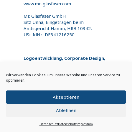
www.mr-glasfaser.com
Mr. Glasfaser GmbH
Sitz Unna, Eingetragen beim
Amtsgericht Hamm, HRB 10342,
USt-IdNr.: DE341216250
Logoentwicklung, Corporate Design,
Webdesign:
Anja Dorn, White & friends
Wir verwenden Cookies, um unsere Website und unseren Service zu
www.whiteandfriends.com
optimieren.
Titelbild:
Adobe Stock 90319037
Akzeptieren
Ablehnen
IMPRESSUM
DATENSCHUTZ
Datenschutz
Datenschutz
Impressum