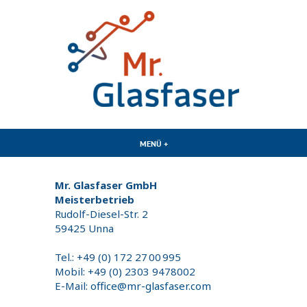
Zum
Inhalt
springen
Von der Glasfaserinstallation bis zur Turnkey-Lösung, vom
Wir bauen Netze.
Mikrocluster bis zum Großprojekt – Von Anfang bis zum Ende
MENÜ
+
AUFGEKLAPPT
ZUGEKLAPPT
mit Mr. Glasfaser.
Mr. Glasfaser GmbH
Meisterbetrieb
Rudolf-Diesel-Str. 2
59425 Unna
Tel.: +49 (0) 172 27 00 995
Mobil: +49 (0) 2303 9478002
E-Mail:
office@mr-glasfaser.com